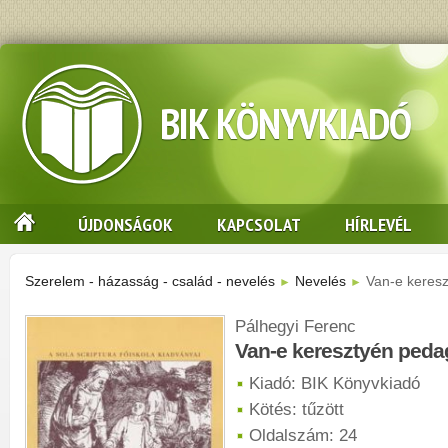
BIK KÖNYVKIADÓ
ÚJDONSÁGOK
KAPCSOLAT
HÍRLEVÉL
Szerelem - házasság - család - nevelés
Nevelés
Van-e keresz
►
►
Pálhegyi Ferenc
Van-e keresztyén peda
Kiadó: BIK Könyvkiadó
Kötés: tűzött
Oldalszám: 24